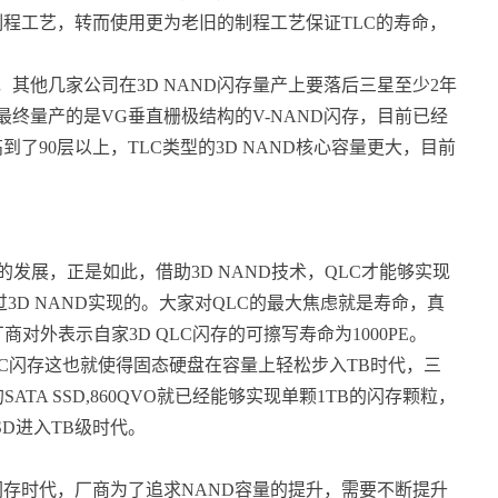
程工艺，转而使用更为老旧的制程工艺保证TLC的寿命，
D，其他几家公司在3D NAND闪存量产上要落后三星至少2年
最终量产的是VG垂直栅极结构的V-NAND闪存，目前已经
到了90层以上，TLC类型的3D NAND核心容量更大，目前
的发展，正是如此，借助3D NAND技术，QLC才能够实现
过3D NAND实现的。大家对QLC的最大焦虑就是寿命，真
对外表示自家3D QLC闪存的可擦写寿命为1000PE。
QLC闪存这也就使得固态硬盘在容量上轻松步入TB时代，三
TA SSD,860QVO就已经能够实现单颗1TB的闪存颗粒，
D进入TB级时代。
ND闪存时代，厂商为了追求NAND容量的提升，需要不断提升