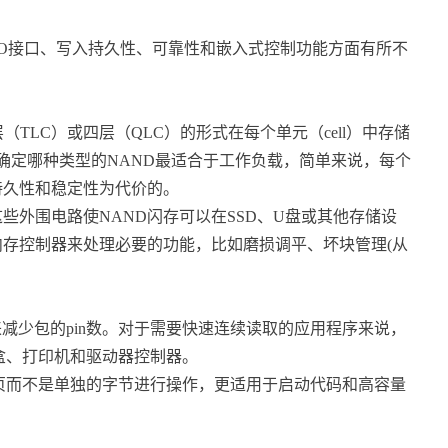
O接口、写入持久性、可靠性和嵌入式控制功能方面有所不
TLC）或四层（QLC）的形式在每个单元（cell）中存储
ll、4 bit/cell。要确定哪种类型的NAND最适合于工作负载，简单来说，每个
持久性和稳定性为代价的。
外围电路使NAND闪存可以在SSD、U盘或其他存储设
内存控制器来处理必要的功能，比如磨损调平、坏块管理(从
来减少包的pin数。对于需要快速连续读取的应用程序来说，
盒、打印机和驱动器控制器。
而不是单独的字节进行操作，更适用于启动代码和高容量