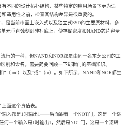
具有不同的设计拓扑结构，某些特定的应用场景下更为适
优势和适用性之前，检查其结构差异是很重要的。
，是当前市面上嵌入式以及独立式SSD的主要原材料。多
存储单元垂直蚀刻到硅衬底上，使存储密度和NAND芯片容量
行的一种，但NAND和NOR都是由同一名东芝公司的工
的区别和命名，需要简要回顾一下逻辑门的基础知识。
（and）以及“或”（or）。如下所示，NAND和NOR都生
了上面这个真值表。
输入都是1时输出1——后面跟着一个NOT门，这是一个逻
任何一个输入是1时输出1，然后是NOT门，这是一个逻辑