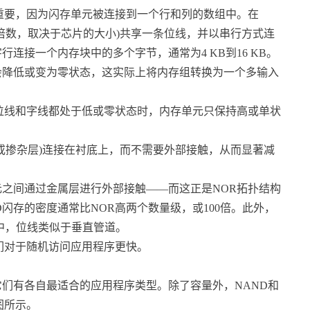
重要，因为闪存单元被连接到一个行和列的数组中。在
的倍数，取决于芯片的大小)共享一条位线，并以串行方式连
连接一个内存块中的多个字节，通常为4 KB到16 KB。
会降低或变为零状态，这实际上将内存组转换为一个多输入
线和字线都处于低或零状态时，内存单元只保持高或单状
或掺杂层)连接在衬底上，而不需要外部接触，从而显著减
之间通过金属层进行外部接触——而这正是NOR拓扑结构
闪存的密度通常比NOR高两个数量级，或100倍。此外，
中，位线类似于垂直管道。
对于随机访问应用程序更快。
有各自最适合的应用程序类型。除了容量外，NAND和
图所示。