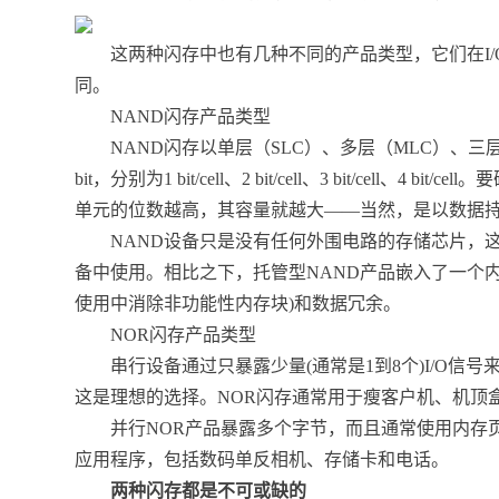
这两种闪存中也有几种不同的产品类型，它们在I/
同。
NAND闪存产品类型
NAND闪存以单层（SLC）、多层（MLC）、三层（
bit，分别为1 bit/cell、2 bit/cell、3 bit/ce
单元的位数越高，其容量就越大——当然，是以数据
NAND设备只是没有任何外围电路的存储芯片，这些
备中使用。相比之下，托管型NAND产品嵌入了一个
使用中消除非功能性内存块)和数据冗余。
NOR闪存产品类型
串行设备通过只暴露少量(通常是1到8个)I/O信号
这是理想的选择。NOR闪存通常用于瘦客户机、机顶
并行NOR产品暴露多个字节，而且通常使用内存页
应用程序，包括数码单反相机、存储卡和电话。
两种闪存都是不可或缺的